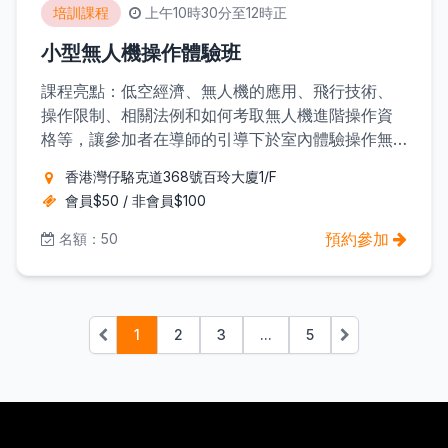
培訓課程
上午10時30分至12時正
小型無人機操作體驗班
課程亮點：低空經濟、無人機的應用、飛行技術、
操作限制、相關法例和如何考取無人機進階操作資
格等，讓參加者在導師的引導下於室內體驗操作無
人機。
香港灣仔駱克道368號百玲大廈1/F
會員$50 / 非會員$100
預約參加
名額：50
1
2
3
...
5
上一頁
下一頁