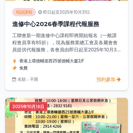
培訓課程
即日起至2025年10月31日
進修中心2026春季課程代報服務
工聯會新一期進修中心課程即將開始報名（一般課
程會員享有85折），現為服務業總工會及各屬會會
員提供代報服務，各會員由即日起至2025年10月31
日，可到以下地點進行代報： 地址：香港上環德輔
香港上環德輔道西25號德輔大廈2/F
道西25號德輔大廈2/F 時間：10:00-21:00（星期一
免費
至六，公眾假期休息） 10:00-19:00（星期日） 查
詢電話：2914 4266 注：只收支票，請每一門課程
預約參加
名額：不限
開一張支票，抬頭請寫「業餘進修中心」，背後寫
會員姓名、聯絡電話、課程編號、不接受郵寄。
2025年10月18日