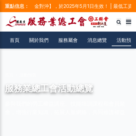
取消強積金對沖】，於2025年5月1日生效！ | 最低工資調整至每小
重點信息：
服務業總工會首頁
首頁
關於我們
服務屬會
消息總覽
活動預告
首頁
活動預告
服務業總工會活動總覽
參與我們的勞工權益講座、技能培訓課程和會員聚
會，增強行業知識，拓展人脈網絡，共同維護權益