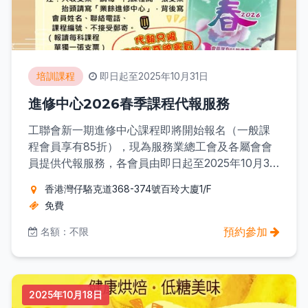
培訓課程
即日起至2025年10月31日
進修中心2026春季課程代報服務
工聯會新一期進修中心課程即將開始報名（一般課
程會員享有85折），現為服務業總工會及各屬會會
員提供代報服務，各會員由即日起至2025年10月31
日，可到以下地點進行代報： 地址：香港灣仔駱克
香港灣仔駱克道368-374號百玲大廈1/F
道368-374號百玲大廈1/F 時間：10:00-18:00（星
免費
期日及公眾假期休息） 查詢電話：2832 9181 注：
只收支票，請每一門課程開一張支票，抬頭請寫
預約參加
名額：不限
「業餘進修中心」，背後寫會員姓名、聯絡電話、
課程編號、不接受郵寄。
2025年10月18日