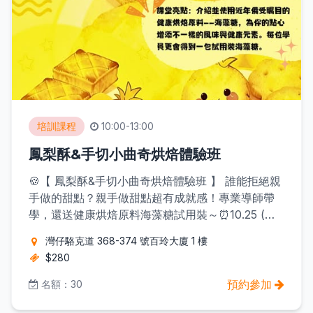
培訓課程
10:00-13:00
鳳梨酥&手切小曲奇烘焙體驗班
🍪【 鳳梨酥&手切小曲奇烘焙體驗班 】 誰能拒絕親
手做的甜點？親手做甜點超有成就感！專業導師帶
學，還送健康烘焙原料海藻糖試用裝～⏰10.25 (六)
10:00-13:00 | 費用 $280 ✨ 亮點：使用健康烘焙原
灣仔駱克道 368-374 號百玲大廈 1 樓
料「海藻糖」，風味更獨特，還送試用裝海藻糖～​
$280
學會就能在家做美味手信，送禮自用兩相宜！ 地
點：灣仔駱克道 368-374 號百玲大廈 1 樓 📞報名
預約參加
名額：30
電話：28329181（王小姐） 有興趣就快滴約！💖