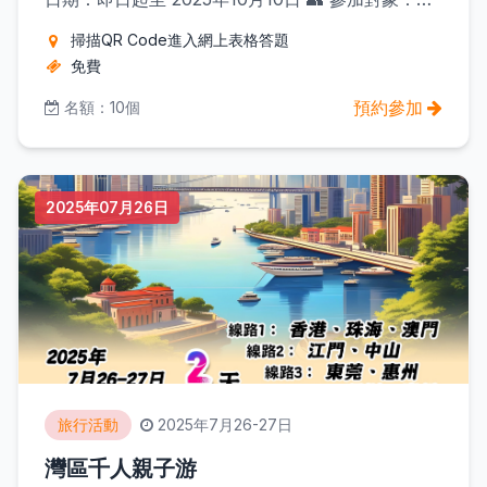
務業系統各屬會會員 🎁 參加辦法： 1️⃣ 掃描QR
掃描QR Code進入網上表格答題
Code進入網上表格答題 2️⃣ 或點擊連結直接參與：
免費
https://forms.gle/1AsWnLV4L1eK438m7 答中問
題並被抽中的幸運會員，將有機會獲得豐富獎品！
預約參加
名額：10個
萬勿錯過！ 【慶祝國慶系列活動】現正火熱進行
中，歡迎大家踴躍參與！ 如有查詢，可致電 2832
9181 工會秘書處 或whatsapp查詢
2025年07月26日
旅行活動
2025年7月26-27日
灣區千人親子游